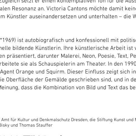
Zugleich setzt er einen kontemplativen Ton für die Aus
onalen Resonanz an. Victoria Cantons möchte damit k
em Künstler auseinandersetzen und unterhalten – die 
*1969) ist autobiografisch und konfessionell mit polit
elle bildende Künstlerin. Ihre künstlerische Arbeit ist v
n präsentiert, darunter Malerei, Neon, Poesie, Text, 
arbeitete sie als Schauspielerin am Theater. In den 199
gent Orange und Squirm. Dieser Einfluss zeigt sich i
ie Oberfläche der Gemälde geschrieben sind, und in de
Meinung, dass die Kombination von Bild und Text das bes
as Amt für Kultur und Denkmalschutz Dresden, die Stiftung Kunst und 
Bisky und Thomas Stauffer